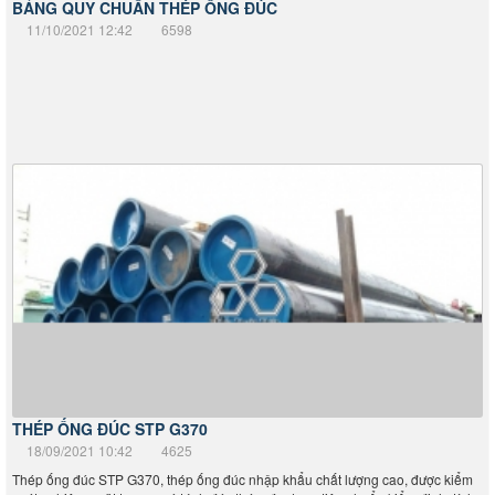
THÉP ỐNG ĐÚC STP G370
18/09/2021 10:42
4625
Thép ống đúc STP G370, thép ống đúc nhập khẩu chất lượng cao, được kiểm
soát nghiêm ngặt trong quá trình đúc thép, đa dạng tiêu chuẩn kiểm định: tính
chất cơ lý, hóa học, thủy tĩnh, siêu âm khuyết...