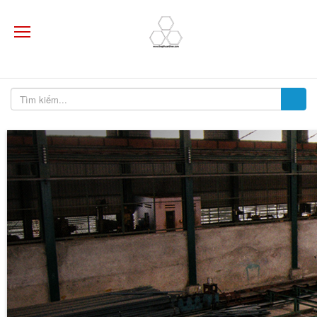
Kho Thép hộp Thuận Thiên
ĐỒNG - NHÔM