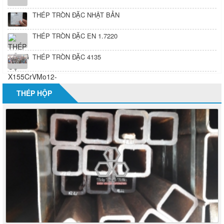
THÉP TRÒN ĐẶC EN 1.7220
THÉP TRÒN ĐẶC 4135
THÉP HỘP
THÉP HỘP VUÔNG 40x40
17/07/2020 09:46
5975
Thép hộp vuông 40x40, ống vuông 40x40, thép hộp vuông 50x50, ống vuông