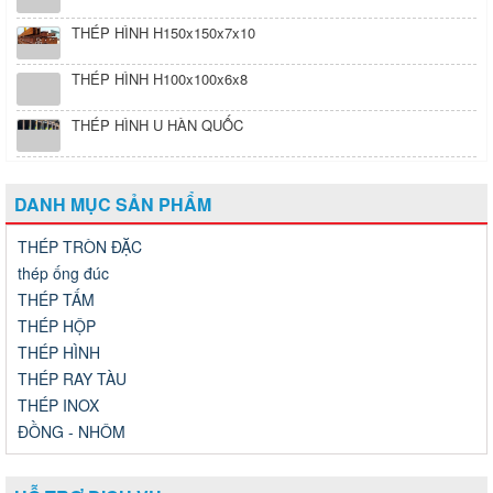
THÉP HÌNH H100x100x6x8
THÉP HÌNH U HÀN QUỐC
DANH MỤC SẢN PHẨM
THÉP TRÒN ĐẶC
thép ống đúc
THÉP TẤM
THÉP HỘP
THÉP HÌNH
THÉP RAY TÀU
THÉP INOX
ĐỒNG - NHÔM
HỖ TRỢ DỊCH VỤ
Mr Phong