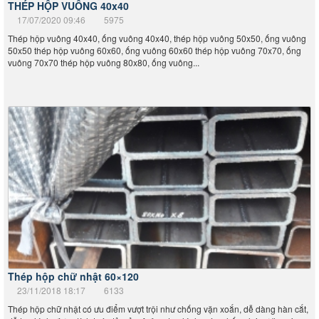
50x50 thép hộp vuông 60x60, ống vuông 60x60 thép hộp vuông 70x70, ống
vuông 70x70 thép hộp vuông 80x80, ống vuông...
Thép hộp chữ nhật 60×120
23/11/2018 18:17
6133
Thép hộp chữ nhật có ưu điểm vượt trội như chống vặn xoắn, dễ dàng hàn cắt,
dễ tạo hình, được tính toán tỷ mỷ mô đum tạo hình, góc, chống lại sự ăn mòn,
có bề mặt đẹp, tính thẩm mỹ cao nên được ứng...