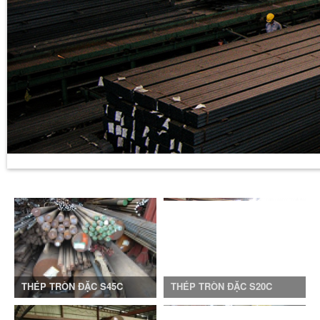
Nhôm tấm A5083, A6061, A7075
27/11/2018
2516
THÉP TRÒN ĐẶC S45C
THÉP TRÒN ĐẶC S20C