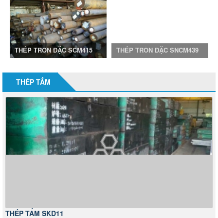
THÉP TRÒN ĐẶC SCM415
THÉP TRÒN ĐẶC SNCM439
THÉP TẤM
THÉP TẤM SKD11
15/04/2022 08:26
5082
Chúng tôi là nhà cung cấp thép công cụ SKD11 chuyên nghiệp cho các công
trình trong hơn một thập kỷ. Chúng tôi cung cấp AISI / ASTM A681/ SKD11 gia