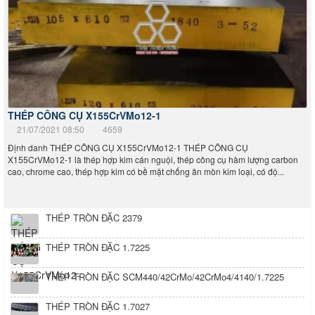
THÉP CÔNG CỤ X155CrVMo12-1
21/07/2021 08:50
4659
Định danh THÉP CÔNG CỤ X155CrVMo12-1 THÉP CÔNG CỤ
X155CrVMo12-1 là thép hợp kim cán nguội, thép công cụ hàm lượng carbon
cao, chrome cao, thép hợp kim có bề mặt chống ăn mòn kim loại, có độ...
THÉP TRÒN ĐẶC 2379
THÉP TRÒN ĐẶC 1.7225
THÉP TRÒN ĐẶC SCM440/42CrMo/42CrMo4/4140/1.7225
THÉP TRÒN ĐẶC 1.7027
THÉP TRÒN ĐẶC NHẬT BẢN