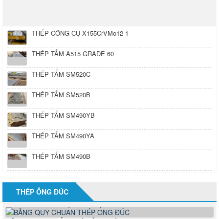
THÉP CÔNG CỤ X155CrVMo12-1
THÉP TẤM A515 GRADE 60
THÉP TẤM SM520C
THÉP TẤM SM520B
THÉP TẤM SM490YB
THÉP TẤM SM490YA
THÉP TẤM SM490B
THÉP ỐNG ĐÚC
BẢNG QUY CHUẨN THÉP ỐNG ĐÚC
11/10/2021 12:42
6598