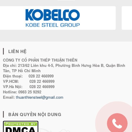
LIÊN HỆ
CÔNG TY CỔ PHẦN THÉP THUẬN THIÊN
Địa chỉ:
213/62 Liên khu 4-5, Phường Bình Hưng Hòa B, Quận Bình
Tân, TP Hồ Chí Minh
Điện thoại:
028 22 466999
VP.HCM:
028 22 466999
VP.Hà Nội:
028 22 466999
Hotline:
0983 25 9292
Email:
thuanthiensteel@gmail.com
BẢN QUYỀN NỘI DUNG