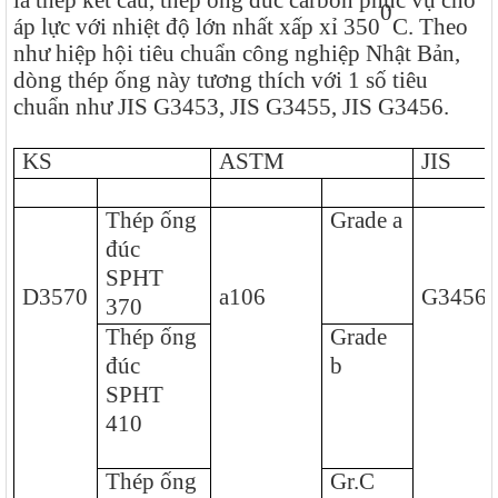
là thép kết cấu, thép ống đúc carbon phục vụ cho
0
áp lực với nhiệt độ lớn nhất xấp xỉ 350
C. Theo
như hiệp hội tiêu chuẩn công nghiệp Nhật Bản,
dòng thép ống này tương thích với 1 số tiêu
chuẩn như JIS G3453, JIS G3455, JIS G3456.
KS
ASTM
JIS
Thép ống
Grade a
đúc
SPHT
D3570
a106
G3456
370
Thép ống
Grade
đúc
b
SPHT
410
Thép ống
Gr.C