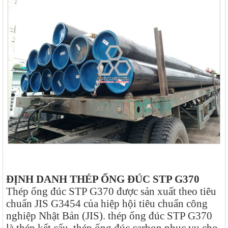
ĐỊNH DANH THÉP ỐNG ĐÚC STP G370
Thép ống đúc STP G370 được sản xuất theo tiêu
chuẩn JIS G3454 của hiệp hội tiêu chuẩn công
nghiệp Nhật Bản (JIS). thép ống đúc STP G370