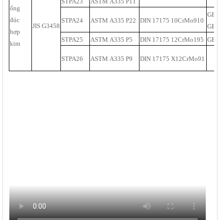
STPA23
ASTM A335 P11
ống
GB5
đúc
STPA24
ASTM A335 P22
DIN 17175 10CrMo910
JIS G3458
GB6
hợp
STPA25
ASTM A335 P5
DIN 17175 12CrMo195
GB9
kim
STPA26
ASTM A335 P9
DIN 17175 X12CrMo91