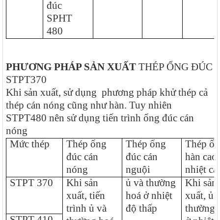
đúc
SPHT
480
PHƯƠNG PHÁP SẢN XUẤT
THÉP ỐNG ĐÚC
STPT370
Khi sản xuất, sử dụng phương pháp khử thép cả
thép cán nóng cũng như hàn. Tuy nhiên
STPT480 nên sử dụng tiến trình ống đúc cán
nóng
Mức thép
Thép ống
Thép ống
Thép ố
đúc cán
đúc cán
hàn cao 
nóng
nguội
nhiệt ca
STPT 370
Khi sản
ủ và thường
Khi sản
xuất, tiến
hoá ở nhiệt
xuất, ủ 
trình ủ và
độ thấp
thường 
STPT 410