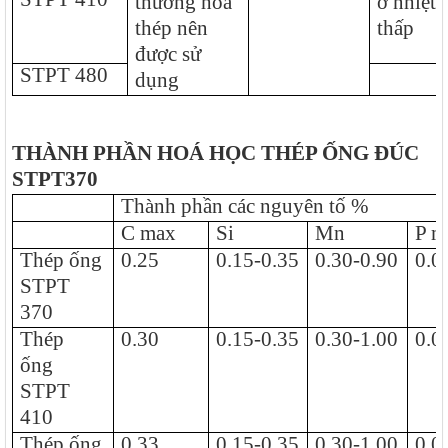
thường hoá
ở nhiệt 
thép nên
thấp
được sử
STPT 480
dụng
THÀNH PHẦN HOÁ HỌC THÉP ỐNG ĐÚC
STPT370
Thành phần các nguyên tố %
C max
Si
Mn
P m
Thép ống
0.25
0.15-0.35
0.30-0.90
0.0
STPT
370
Thép
0.30
0.15-0.35
0.30-1.00
0.0
ống
STPT
410
Thép ống
0.33
0.15-0.35
0.30-1.00
0.0