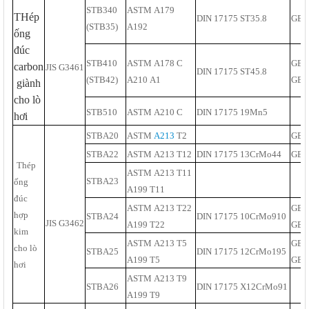
STB340
ASTM A179
THép
DIN 17175 ST35.8
GB6
(STB35)
A192
ống
đúc
STB410
ASTM A178 C
GB5
carbon
JIS G3461
DIN 17175 ST45.8
(STB42)
A210 A1
GB6
giành
cho lò
STB510
ASTM A210 C
DIN 17175 19Mn5
hơi
STBA20
ASTM
A213
T2
GB9
STBA22
ASTM A213 T12
DIN 17175 13CrMo44
GB9
T
hép
ASTM A213 T11
STBA23
ống
A199 T11
đúc
ASTM A213 T22
GB5
hợp
STBA24
DIN 17175 10CrMo910
JIS G3462
A199 T22
GB6
kim
ASTM A213 T5
GB9
cho lò
STBA25
DIN 17175 12CrMo195
A199 T5
GB6
hơi
ASTM A213 T9
STBA26
DIN 17175 X12CrMo91
A199 T9