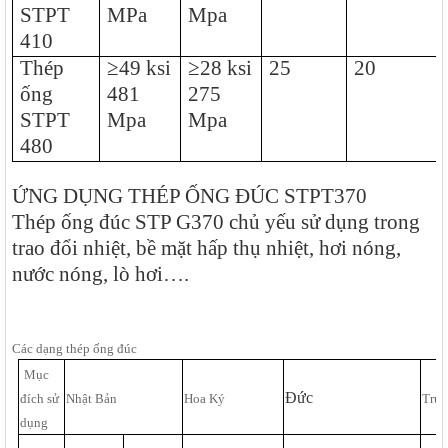
STPT
MPa
Mpa
410
Thép
≥49 ksi
≥28 ksi
25
20
ống
481
275
STPT
Mpa
Mpa
480
ỨNG DỤNG THÉP ỐNG ĐÚC STPT370
Thép ống đúc STP G370
chủ yếu sử dụng trong
trao đổi nhiệt, bề mặt hấp thụ nhiệt, hơi nóng,
nước nóng, lò hơi….
C
ác dạng thép ống đúc
Mục
Đức
đích sử
Nhật Bản
Hoa Ký
Tru
dụng