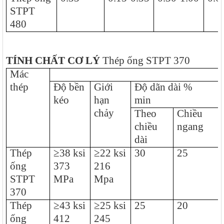
STPT
480
TÍNH CHẤT CƠ LÝ
Thép ống STPT 370
Mác
thép
Độ bền
Giới
Độ dãn dài %
kéo
hạn
min
chảy
Theo
Chiều
chiều
ngang
dài
Thép
≥38 ksi
≥22 ksi
30
25
ống
373
216
STPT
MPa
Mpa
370
Thép
≥43 ksi
≥25 ksi
25
20
ống
412
245