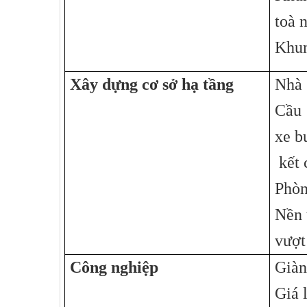
toà 
Khun
Xây dựng cơ sở hạ tầng
Nhà 
Cầu
xe b
kết 
Phòn
Nền 
vượt
Công nghiệp
Giàn
Giá l