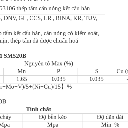
G3106 thép tấm cán nóng kết cấu hàn
, DNV, GL, CCS, LR , RINA, KR, TUV,
 tấm kết cấu hàn, cán nóng có kiểm soát,
mịn, thép tấm đã được chuẩn hoá
M SM520B
Nguyên tố Max (%)
Mn
P
S
Cu (
1.65
0.035
0.035
r+Mo+V)/5+(Ni+Cu)/15
】
%
0B
Tính chất
chảy
Độ bền kéo
Độ dãn dài
Mpa
Mpa
Min %