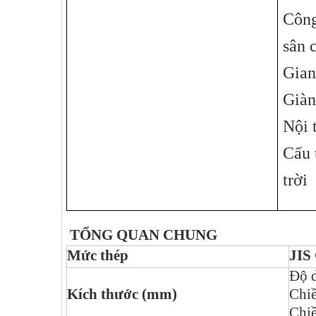
Công
sân 
Gian
Giàn
Nội 
Cấu 
trời
TỔNG QUAN CHUNG
Mức thép
JIS
Độ d
Kích thước (mm)
Chiề
Chiề