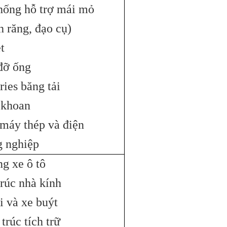
hống hỗ trợ mái mỏ
h răng, đạo cụ)
t
đỡ ống
ries băng tải
 khoan
máy thép và điện
 nghiệp
g xe ô tô
trúc nhà kính
ải và xe buýt
trúc tích trữ