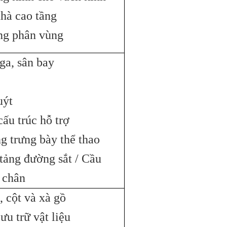
nhà cao tầng
g phân vùng
ga, sân bay
uýt
cấu trúc hỗ trợ
g trưng bày thể thao
tảng đường sắt / Cầu
 chân
, cột và xà gồ
ưu trữ vật liệu