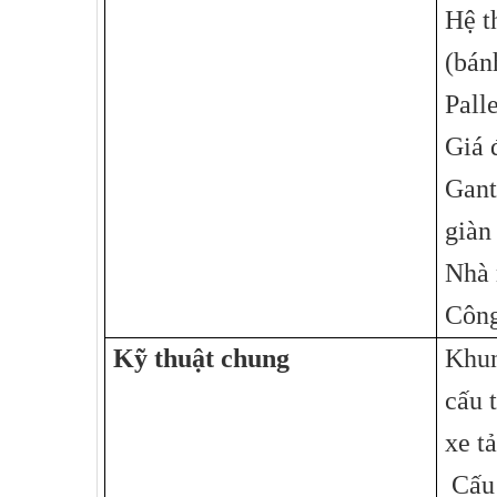
Hệ t
(bán
Palle
Giá 
Gant
giàn
Nhà 
Công
Kỹ thuật chung
Khun
cấu 
xe t
Cấu 