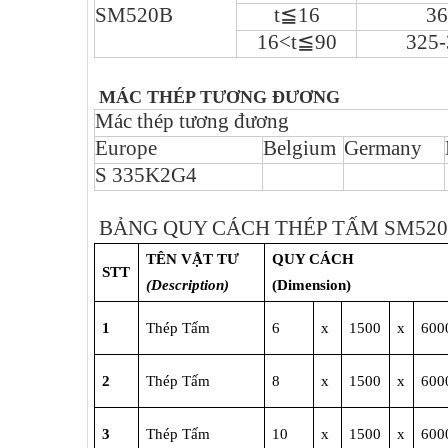
SM520B
t
≦
16
36
16<t
≦
90
325-
MÁC THÉP TƯƠNG ĐƯƠNG
Mác thép tương đương
Europe
Belgium
Germany
S 335K2G4
BẢNG QUY CÁCH THÉP TẤM SM52
TÊN VẬT TƯ
QUY CÁCH
STT
(Description)
(Dimension)
1
Thép Tấm
6
x
1500
x
600
2
Thép Tấm
8
x
1500
x
600
3
Thép Tấm
10
x
1500
x
600