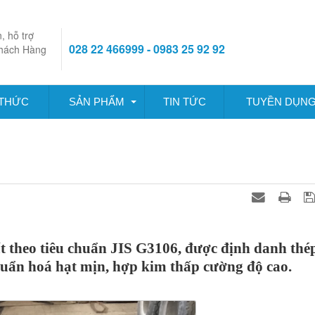
, hỗ trợ
028 22 466999 - 0983 25 92 92
hách Hàng
 THỨC
SẢN PHẨM
TIN TỨC
TUYỀN DỤN
 theo tiêu chuẩn JIS G3106, được định danh thé
huẩn hoá hạt mịn, hợp kim thấp cường độ cao.