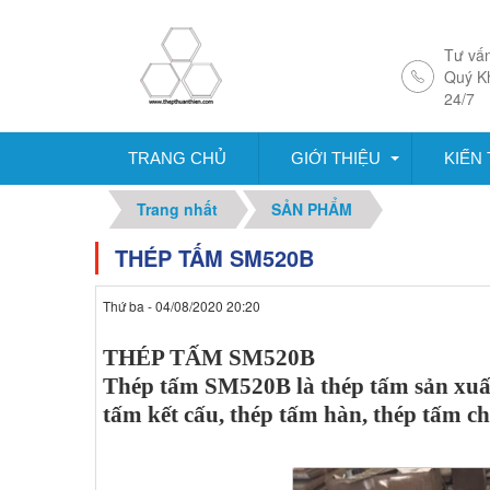
Tư vấn
Quý K
24/7
TRANG CHỦ
GIỚI THIỆU
KIẾN
Trang nhất
SẢN PHẨM
THÉP TẤM SM520B
Thứ ba - 04/08/2020 20:20
THÉP TẤM SM520B
Thép tấm SM520B là thép tấm sản xuất
tấm kết cấu, thép tấm hàn, thép tấm c