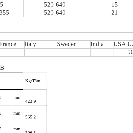
5
520-640
15
355
520-640
21
France
Italy
Sweden
India
USA
U
5
0B
Kg/Tâm
0
mm
423.9
0
mm
565.2
0
mm
706.5