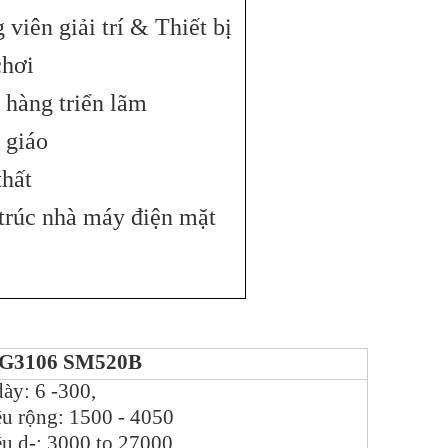
 viên giải trí & Thiết bị
chơi
 hàng triển lãm
 giáo
thất
trúc nhà máy điện mặt
 G3106 SM520B
ày: 6 -300,
u rộng: 1500 - 4050
u d-: 3000 to 27000