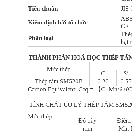
Tiêu chuẩn
JIS 
ABS
Kiểm định bởi tổ chức
CE
Thép
Phân loại
hạt 
THÀNH PHẦN HOÁ HỌC THÉP TẤ
Mức thép
C
Si
Thép tấm SM520B
0.20
0.55
Carbon Equivalent: Ceq =
【
C+Mn/6+(C
TÍNH CHẤT CƠ LÝ THÉP TẤM SM52
Mức thép
Độ dày
Điểm 
mm
Min 