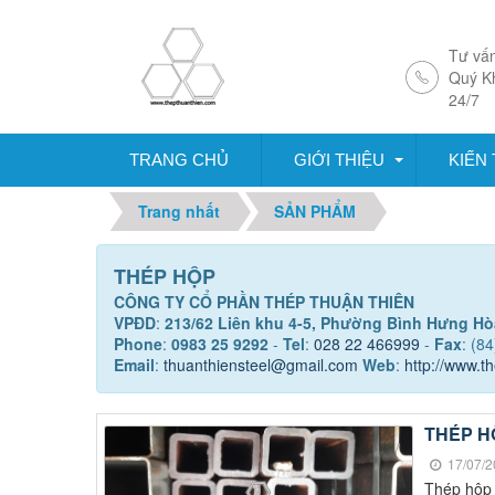
Tư vấn
Quý K
24/7
TRANG CHỦ
GIỚI THIỆU
KIẾN
Trang nhất
SẢN PHẨM
THÉP HỘP
CÔNG TY CỔ PHẦN THÉP THUẬN THIÊN
VPĐD
:
213/62 Liên khu 4-5, Phường Bình Hưng Hò
Phone
:
0983 25 9292
-
Tel
:
028 22 466999
-
Fax
: (84
Email
:
thuanthiensteel@gmail.com
Web
:
http://www.t
THÉP H
17/07/2
Thép hộp 