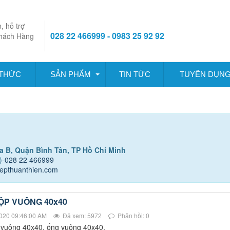
, hỗ trợ
028 22 466999 - 0983 25 92 92
hách Hàng
 THỨC
SẢN PHẨM
TIN TỨC
TUYỀN DỤN
a B, Quận Bình Tân, TP Hồ Chí Minh
)-
028 22 466999
hepthuanthien.com
ỘP VUÔNG 40x40
020 09:46:00 AM
Đã xem: 5972
Phản hồi: 0
vuông 40x40, ống vuông 40x40,