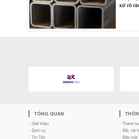
xứ rõ r
TỔNG QUAN
THÔN
Giới thiệu
Thanh to
Dịch vụ
Đổi, trả 
Tin Tức
Bảo mật 