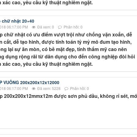
 xác cao, yêu cầu kỹ thuật nghiêm ngặt.
 chữ nhật 20×40
018 06:17:00 PM
Đã xem: 0
Phản hồi: 0
p chữ nhật có ưu điểm vượt trội như chống vặn xoắn, dễ
 cắt, dễ tạo hình, được tính toán tỷ mỷ mô đum tạo hình,
ng lại sự ăn mòn, có bề mặt đẹp, tính thẩm mỹ cao nên
g dụng rộng rãi từ dân dụng cho đến công nghiệp đòi hỏi
 xác cao, yêu cầu kỹ thuật nghiêm ngặt.
P VUÔNG 200x200x12x12000
018 06:17:00 PM
Đã xem: 5228
Phản hồi: 0
p 200x200x12mmx12m được sơn phủ dầu, không rỉ sét, mớ