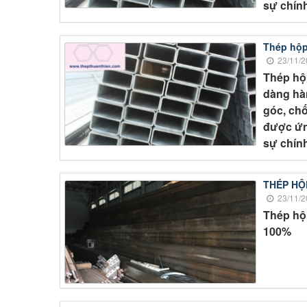
sự chính
Thép hộp
23/11/2
Thép hộ
dàng hàn
góc, chố
được ứn
sự chính
THÉP HỘ
23/11/2
Thép hộ
100%