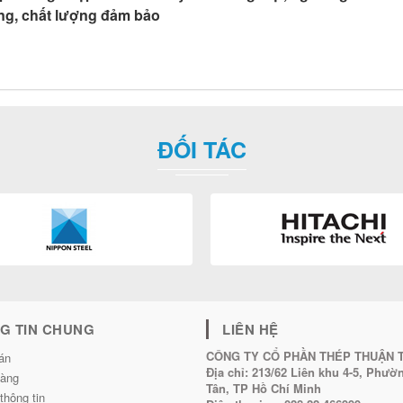
àng, chất lượng đảm bảo
ĐỐI TÁC
G TIN CHUNG
LIÊN HỆ
CÔNG TY CỔ PHẦN THÉP THUẬN 
án
Địa chỉ:
213/62 Liên khu 4-5, Phư
hàng
Tân, TP Hồ Chí Minh
thông tin