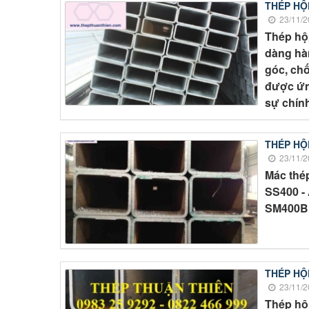
THÉP HỘ
23/11/2
Thép hộ
dàng hàn
góc, chố
được ứn
sự chính
THÉP HỘ
23/11/2
Mác thép
SS400 - 
SM400B
THÉP HỘ
23/11/2
Thép hộ