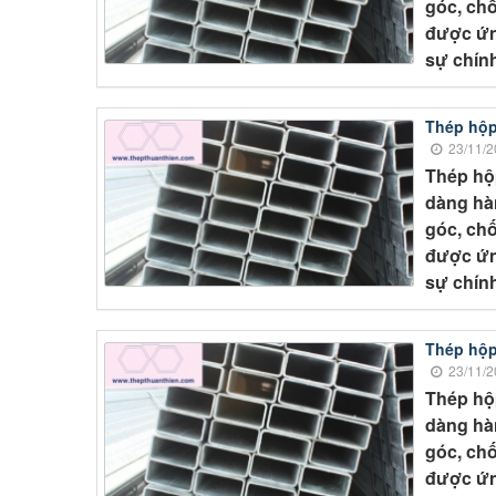
góc, chố
được ứn
sự chính
Thép hộp
23/11/2
Thép hộ
dàng hàn
góc, chố
được ứn
sự chính
Thép hộp
23/11/2
Thép hộ
dàng hàn
góc, chố
được ứn