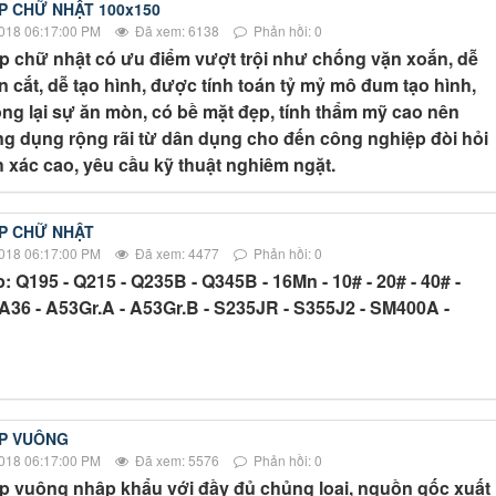
P CHỮ NHẬT 100x150
018 06:17:00 PM
Đã xem: 6138
Phản hồi: 0
p chữ nhật có ưu điểm vượt trội như chống vặn xoắn, dễ
 cắt, dễ tạo hình, được tính toán tỷ mỷ mô đum tạo hình,
ng lại sự ăn mòn, có bề mặt đẹp, tính thẩm mỹ cao nên
g dụng rộng rãi từ dân dụng cho đến công nghiệp đòi hỏi
 xác cao, yêu cầu kỹ thuật nghiêm ngặt.
P CHỮ NHẬT
018 06:17:00 PM
Đã xem: 4477
Phản hồi: 0
: Q195 - Q215 - Q235B - Q345B - 16Mn - 10# - 20# - 40# -
A36 - A53Gr.A - A53Gr.B - S235JR - S355J2 - SM400A -
P VUÔNG
018 06:17:00 PM
Đã xem: 5576
Phản hồi: 0
p vuông nhập khẩu với đầy đủ chủng loại, nguồn gốc xuất