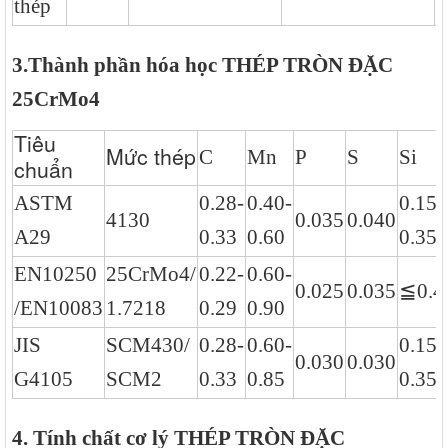
thép
3.Thành phần hóa học
THÉP TRÒN ĐẶC
25CrMo4
Tiêu
Mức thép
C
Mn
P
S
Si
chuẩn
ASTM
0.28-
0.40-
0.15-
4130
0.035
0.040
A29
0.33
0.60
0.35
EN10250
25CrMo4/
0.22-
0.60-
≦
0.025
0.035
0.4
/EN10083
1.7218
0.29
0.90
JIS
SCM430/
0.28-
0.60-
0.15-
0.030
0.030
G4105
SCM2
0.33
0.85
0.35
4. Tính chất cơ lý THÉP TRÒN ĐẶC