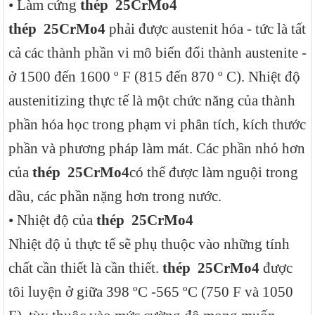
• Làm cứng
thép
25CrMo4
thép
25CrMo4
phải được austenit hóa - tức là tất
cả các thành phần vi mô biến đổi thành austenite -
ở 1500 đến 1600 º F (815 đến 870 º C). Nhiệt độ
austenitizing thực tế là một chức năng của thành
phần hóa học trong phạm vi phân tích, kích thước
phần và phương pháp làm mát. Các phần nhỏ hơn
của
thép
25CrMo4
có thể được làm nguội trong
dầu, các phần nặng hơn trong nước.
• Nhiệt độ của
thép
25CrMo4
Nhiệt độ ủ thực tế sẽ phụ thuộc vào những tính
chất cần thiết là cần thiết.
thép
25CrMo4
được
tôi luyện ở giữa 398 ºC -565 ºC (750 F và 1050