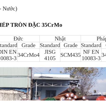
- Nước)
ÉP TRÒN ĐẶC 35CrMo
Đức
Nhật
Phá
tandard
Grade
Standard
Grade
Standard
DIN EN
JISG
NF EN
34CrMo4
SCM435
3
10083-3
4105
10083-3