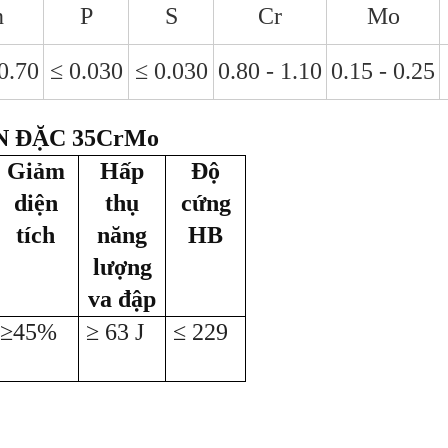
n
P
S
Cr
Mo
 0.70
≤ 0.030
≤ 0.030
0.80 - 1.10
0.15 - 0.25
N ĐẶC 35CrMo
Giảm
Hấp
Độ
diện
thụ
cứng
tích
năng
HB
lượng
va đập
≥45%
≥ 63 J
≤ 229