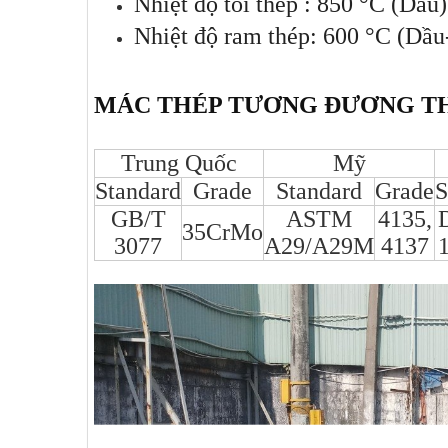
Nhiệt độ tôi thép : 850 °C (Dầu)
Nhiệt độ ram thép: 600 °C (Dầu
MÁC THÉP TƯƠNG ĐƯƠNG TH
Trung Quốc
Mỹ
Standard
Grade
Standard
Grade
S
GB/T
ASTM
4135,
35CrMo
3077
A29/A29M
4137