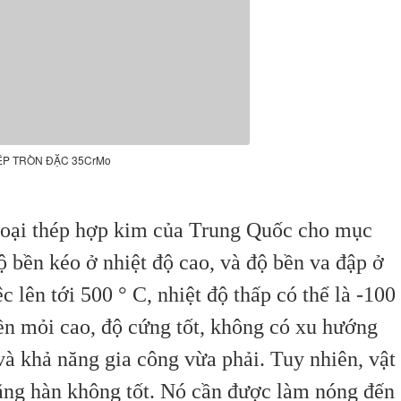
ÉP TRÒN ĐẶC 35CrMo
i thép hợp kim của Trung Quốc cho mục
ộ bền kéo ở nhiệt độ cao, và độ bền va đập ở
ệc lên tới 500 ° C, nhiệt độ thấp có thể là -100
ền mỏi cao, độ cứng tốt, không có xu hướng
à khả năng gia công vừa phải. Tuy nhiên, vật
năng hàn không tốt. Nó cần được làm nóng đến