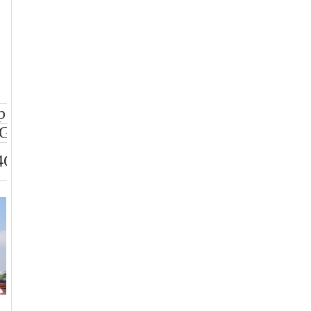
p
Grade
4CrMo4