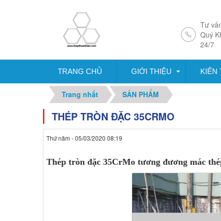
Tư vấn
Quý K
24/7
TRANG CHỦ
GIỚI THIỆU
KIẾN
Trang nhất
SẢN PHẨM
THÉP TRÒN ĐẶC 35CRMO
Thứ năm - 05/03/2020 08:19
Thép tròn đặc 35CrMo tương đương mác th