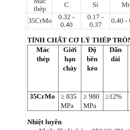
Mác
C
Si
M
thép
0.32 -
0.17 -
35CrMo
0.40 -
0.40
0.37
TÍNH CHẤT CƠ LÝ THÉP TRÒ
Mác
Giới
Độ
Dãn
thép
hạn
bền
dài
chảy
kéo
35CrMo
≥ 835
≥ 980
≥12%
MPa
MPa
Nhiệt luyên