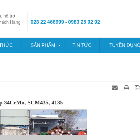
, hỗ trợ
028 22 466999 - 0983 25 92 92
hách Hàng
 THỨC
SẢN PHẨM
TIN TỨC
TUYỀN DỤN
ép 34CrMo, SCM435, 4135