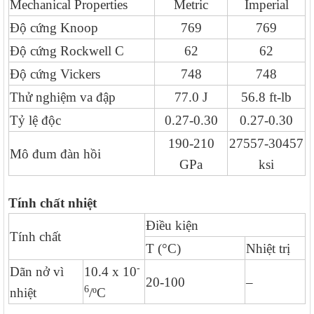
Mechanical Properties
Metric
Imperial
Độ cứng Knoop
769
769
Độ cứng Rockwell C
62
62
Độ cứng Vickers
748
748
Thử nghiệm va đập
77.0 J
56.8 ft-lb
Tỷ lệ độc
0.27-0.30
0.27-0.30
190-210
27557-30457
Mô đum đàn hồi
GPa
ksi
Tính chất nhiệt
Điều kiện
Tính chất
T (°C)
Nhiệt trị
-
Dãn nở vì
10.4 x 10
20-100
–
6
nhiệt
/ºC