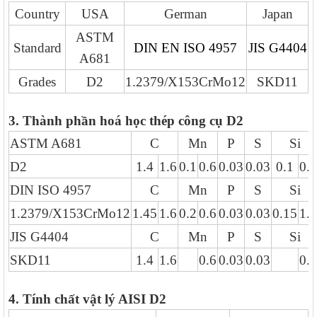
Country
USA
German
Japan
ASTM
Standard
DIN EN ISO 4957
JIS G4404
A681
Grades
D2
1.2379/X153CrMo12
SKD11
3. Thành phần hoá học thép công cụ D2
ASTM A681
C
Mn
P
S
Si
D2
1.4
1.6
0.1
0.6
0.03
0.03
0.1
0.6
DIN ISO 4957
C
Mn
P
S
Si
1.2379/X153CrMo12
1.45
1.6
0.2
0.6
0.03
0.03
0.15
1.6
JIS G4404
C
Mn
P
S
Si
SKD11
1.4
1.6
0.6
0.03
0.03
0.4
4. Tính chất vật lý AISI D2