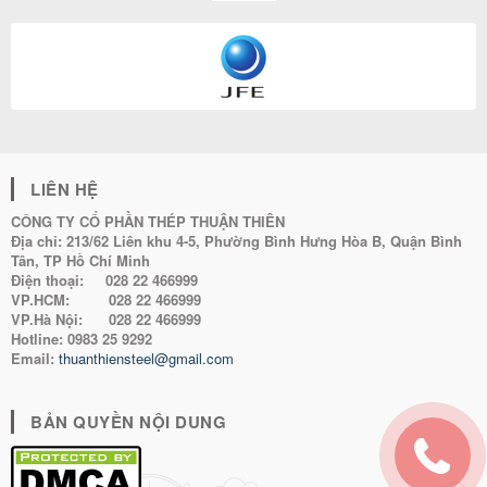
LIÊN HỆ
CÔNG TY CỔ PHẦN THÉP THUẬN THIÊN
Địa chỉ:
213/62 Liên khu 4-5, Phường Bình Hưng Hòa B, Quận Bình
Tân, TP Hồ Chí Minh
Điện thoại:
028 22 466999
VP.HCM:
028 22 466999
VP.Hà Nội:
028 22 466999
Hotline:
0983 25 9292
Email:
thuanthiensteel@gmail.com
BẢN QUYỀN NỘI DUNG