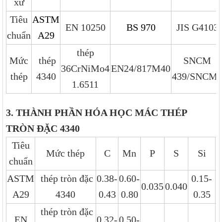
xứ
Tiêu
ASTM
EN 10250
BS 970
JIS G4103
chuẩn
A29
thép
Mức
thép
SNCM
36CrNiMo4
EN24/817M40
thép
4340
439/SNCM
1.6511
3. THÀNH PHẦN HÓA HỌC MÁC THÉP
TRÒN ĐẶC 4340
Tiêu
Mức thép
C
Mn
P
S
Si
chuẩn
ASTM
thép tròn đặc
0.38-
0.60-
0.15-
1
0.035
0.040
A29
4340
0.43
0.80
0.35
thép tròn đặc
EN
0.32-
0.50-
0