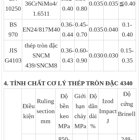
≦
36CrNiMo4/
0.035
0.035
0.40
10250
0.40
0.80
1.6511
BS
0.36-
0.45-
0.1-
EN24/817M40
0.035
0.040
970
0.44
0.70
0.40
thép tròn đặc
JIS
0.36-
0.60-
0.15-
1
SNCM
0.030
0.030
G4103
0.43
0.90
0.35
439/SNCM8
4. TÍNH CHẤT CƠ LÝ THÉP TRÒN ĐẶC 4340
Độ
Độ
Giới
Độ
Ruling
Izod
cứng
Điều
bền
hạn
dãn
section
Impact
Brinell
kiện
keo
chảy
dài
mm
J
MPa
MPa
%
850-
248-