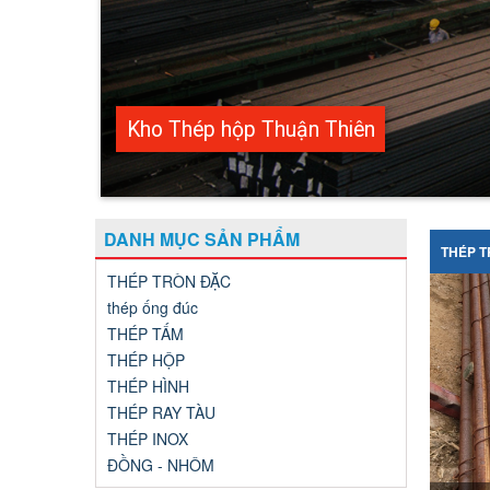
DANH MỤC SẢN PHẨM
THÉP T
THÉP TRÒN ĐẶC
thép ống đúc
THÉP TẤM
THÉP HỘP
THÉP HÌNH
THÉP RAY TÀU
THÉP INOX
ĐỒNG - NHÔM