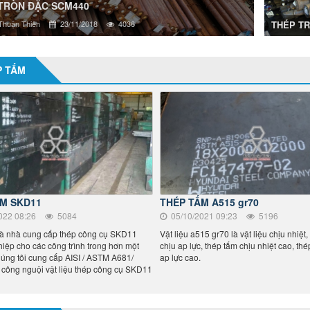
TRÒN ĐẶC SKD61
THÉP TR
huận Thiên
23/11/2018
2777
THÉP TR
Thép Thu
THÉP TRÒN ĐẶC
P TẤM
M SKD11
THÉP TẤM A515 gr70
022 08:26
5084
05/10/2021 09:23
5196
là nhà cung cấp thép công cụ SKD11
Vật liệu a515 gr70 là vật liệu chịu nhiệt, 
iệp cho các công trình trong hơn một
chịu ap lực, thép tấm chịu nhiệt cao, th
húng tôi cung cấp AISI / ASTM A681/
ap lực cao.
công nguội vật liệu thép công cụ SKD11