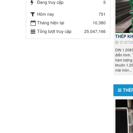
Đang truy cập
5
Hôm nay
751
Tháng hiện tại
10,380
Tổng lượt truy cập
25,047,166
THÉP K
21/07/2
DIN 1.2083
điển hình.
hàm lượng 
khuôn 1.20
mài mòn...
THÉ