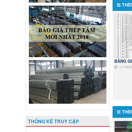
THÉ
BẢNG Q
11/10/2
THÉ
THỐNG KÊ TRUY CẬP