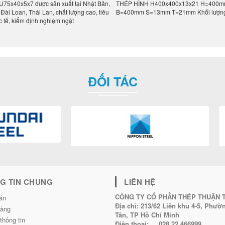
U75x40x5x7 được sản xuất tại Nhật Bản,
THÉP HÌNH H400x400x13x21 H=400
Đài Loan, Thái Lan, chất lượng cao, tiêu
B=400mm S=13mm T=21mm Khối lượn
 tế, kiểm định nghiệm ngặt
ĐỐI TÁC
G TIN CHUNG
LIÊN HỆ
CÔNG TY CỔ PHẦN THÉP THUẬN 
án
Địa chỉ:
213/62 Liên khu 4-5, Phư
hàng
Tân, TP Hồ Chí Minh
thông tin
Điện thoại:
028 22 466999