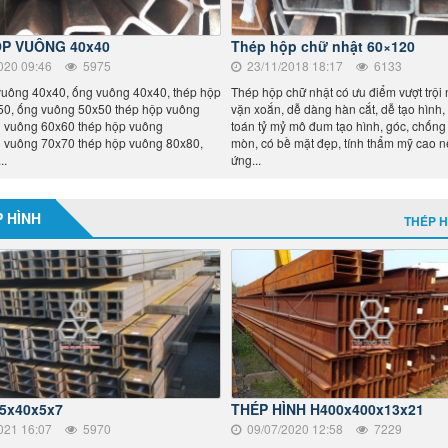
P VUÔNG 40x40
Thép hộp chữ nhật 60×120
020 09:46
5975
23/11/2018 18:17
6133
uông 40x40, ống vuông 40x40, thép hộp
Thép hộp chữ nhật có ưu điểm vượt trội
50, ống vuông 50x50 thép hộp vuông
vặn xoắn, dễ dàng hàn cắt, dễ tạo hình,
g vuông 60x60 thép hộp vuông
toán tỷ mỷ mô đum tạo hình, góc, chống 
 vuông 70x70 thép hộp vuông 80x80,
mòn, có bề mặt đẹp, tính thẩm mỹ cao 
..
ứng...
 HÌNH
THÉP H
5x40x5x7
THÉP HÌNH H400x400x13x21
021 16:07
5970
09/07/2020 12:58
7229