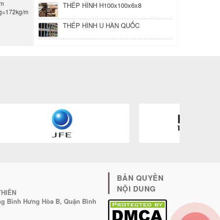
mm
THÉP HÌNH H100x100x6x8
g=172kg/m
THÉP HÌNH U HÀN QUỐC
BẢN QUYỀN
NỘI DUNG
THIÊN
ờng Bình Hưng Hòa B, Quận Bình