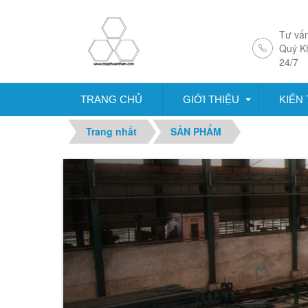
Tư vấn
Quý K
Vận chuyển toàn quốc
24/7
TRANG CHỦ
GIỚI THIỆU
KIẾN
Trang nhất
SẢN PHẨM