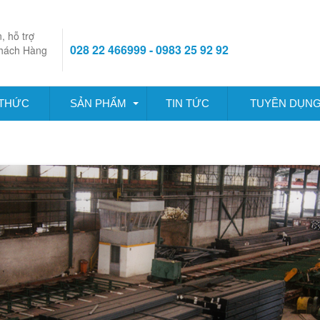
, hỗ trợ
028 22 466999 - 0983 25 92 92
hách Hàng
 THỨC
SẢN PHẨM
TIN TỨC
TUYỀN DỤN