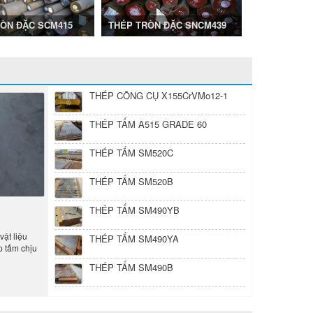
ÒN ĐẶC SKD11
THÉP LỤC 
ÒN ĐẶC SCM415
ận Thiên
23/11/2018
2830
THÉP TRÒN ĐẶC SNCM439
Thép Thuận 
THÉP CÔNG CỤ X155CrVMo12-1
THÉP TẤM A515 GRADE 60
THÉP TẤM SM520C
THÉP TẤM SM520B
THÉP TẤM SM490YB
vật liệu
THÉP TẤM SM490YA
ép tấm chịu
THÉP TẤM SM490B