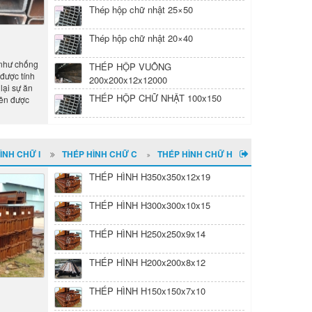
Thép hộp chữ nhật 25×50
Thép hộp chữ nhật 20×40
 như chống
THÉP HỘP VUÔNG
 được tính
200x200x12x12000
lại sự ăn
THÉP HỘP CHỮ NHẬT 100x150
nên được
ÌNH CHỮ I
THÉP HÌNH CHỮ C
THÉP HÌNH CHỮ H
THÉP HÌNH H350x350x12x19
THÉP HÌNH H300x300x10x15
THÉP HÌNH H250x250x9x14
THÉP HÌNH H200x200x8x12
THÉP HÌNH H150x150x7x10