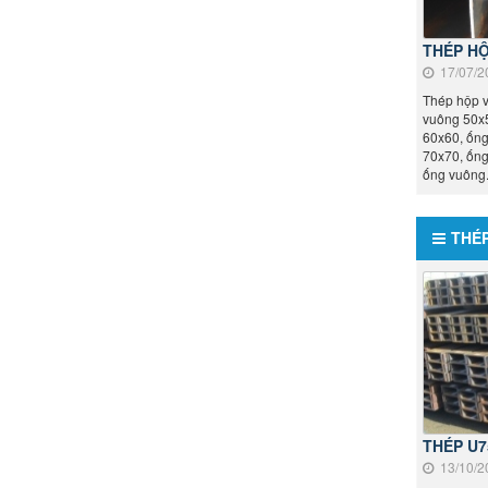
THÉP HỘ
17/07/2
Thép hộp v
vuông 50x
60x60, ốn
70x70, ống
ống vuông.
THÉP
THÉP U7
13/10/2