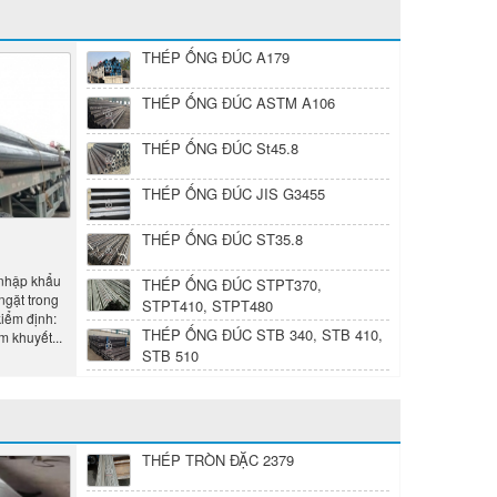
THÉP ỐNG ĐÚC A179
THÉP ỐNG ĐÚC ASTM A106
THÉP ỐNG ĐÚC St45.8
THÉP ỐNG ĐÚC JIS G3455
THÉP ỐNG ĐÚC ST35.8
 nhập khẩu
THÉP ỐNG ĐÚC STPT370,
ngặt trong
STPT410, STPT480
kiểm định:
THÉP ỐNG ĐÚC STB 340, STB 410,
âm khuyết...
STB 510
THÉP TRÒN ĐẶC 2379