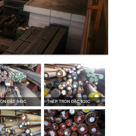
N ĐẶC
THÉP TRÒN 
ÒN ĐẶC S45C
THÉP TRÒN ĐẶC S20C