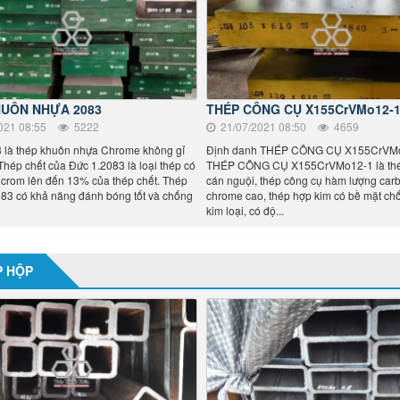
HUÔN NHỰA 2083
THÉP CÔNG CỤ X155CrVMo12-
021 08:55
5222
21/07/2021 08:50
4659
 là thép khuôn nhựa Chrome không gỉ
Định danh THÉP CÔNG CỤ X155CrVM
 Thép chết của Đức 1.2083 là loại thép có
THÉP CÔNG CỤ X155CrVMo12-1 là thé
crom lên đến 13% của thép chết. Thép
cán nguội, thép công cụ hàm lượng car
83 có khả năng đánh bóng tốt và chống
chrome cao, thép hợp kim có bề mặt c
kim loại, có độ...
P HỘP