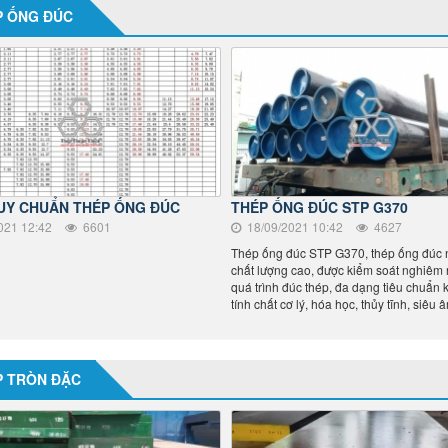
P ỐNG ĐÚC
UY CHUẨN THÉP ỐNG ĐÚC
THÉP ỐNG ĐÚC STP G370
021 12:42
6601
18/09/2021 10:42
4627
Thép ống đúc STP G370, thép ống đúc
chất lượng cao, được kiểm soát nghiêm 
quá trình đúc thép, đa dạng tiêu chuẩn 
tính chất cơ lý, hóa học, thủy tĩnh, siêu 
P TRÒN ĐẶC