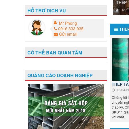
THÉP 
HỖ TRỢ DỊCH VỤ
Thép T
Mr Phong
0916 333 935
THÉ
Gửi email
CÓ THỂ BẠN QUAN TÂM
QUẢNG CÁO DOANH NGHIỆP
THÉP TẤ
15/04/2
Chúng tôi 
chuyên ngh
thập kỷ. C
SKD11 gia 
với chất...