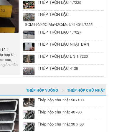
THÉP TRÒN ĐẶC 1.7225
THÉP TRÒN ĐẶC
SCM440/42CrMo/42CrMo4/4140/1.7225
THÉP TRÒN ĐẶC 1.7027
1
THÉP TRÒN ĐẶC NHẬT BẢN
o12-1
p hợp kim
THÉP TRÒN ĐẶC EN 1.7220
bon cao,
hống ăn mòn
THÉP TRÒN ĐẶC 4135
THÉP HỘP VUÔNG
THÉP HỘP CHỮ NHẬT
Thép hộp chữ nhật 50×100
Thép hộp chữ nhật 40×80
Thép hộp chữ nhật 30 x 60