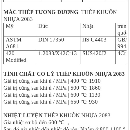
MÁC THÉP TƯƠNG ĐƯƠNG
THÉP KHUÔN
NHỰA 2083
Mỹ
Đức
Nhật
trung
quốc
ASTM
DIN 17350
JIS G4403
GB/
A681
9943
420
1.2083/X42Cr13
SUS420J2
4Cr1
Modified
TÍNH CHẤT CƠ LÝ
THÉP KHUÔN NHỰA 2083
Giá trị cứng sau khi ủ / MPa | 400 ℃: 1910
Giá trị cứng sau khi ủ / MPa | 500 ℃: 1860
Giá trị cứng sau khi ủ / MPa | 600 ℃: 1130
Giá trị cứng sau khi ủ / MPa | 650 ℃: 930
NHIỆT LUYỆN
THÉP KHUÔN NHỰA 2083
Gia nhiệt sơ bộ đến 600 ℃ ，
Sau đó gia nhiệt đến nhiệt độ rèn. Ngâm ở 800-1100 °