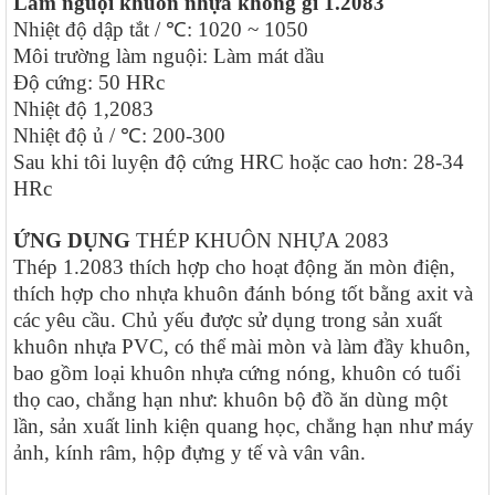
Làm nguội khuôn nhựa không gỉ 1.2083
Nhiệt độ dập tắt / ℃: 1020 ~ 1050
Môi trường làm nguội: Làm mát dầu
Độ cứng: 50 HRc
Nhiệt độ 1,2083
Nhiệt độ ủ / ℃: 200-300
Sau khi tôi luyện độ cứng HRC hoặc cao hơn: 28-34
HRc
ỨNG DỤNG
THÉP KHUÔN NHỰA 2083
Thép 1.2083 thích hợp cho hoạt động ăn mòn điện,
thích hợp cho nhựa khuôn đánh bóng tốt bằng axit và
các yêu cầu. Chủ yếu được sử dụng trong sản xuất
khuôn nhựa PVC, có thể mài mòn và làm đầy khuôn,
bao gồm loại khuôn nhựa cứng nóng, khuôn có tuổi
thọ cao, chẳng hạn như: khuôn bộ đồ ăn dùng một
lần, sản xuất linh kiện quang học, chẳng hạn như máy
ảnh, kính râm, hộp đựng y tế và vân vân.