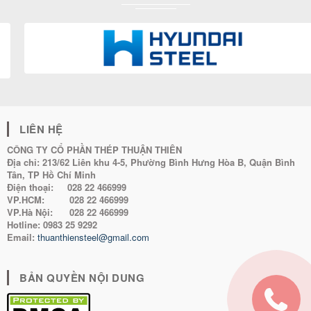
LIÊN HỆ
CÔNG TY CỔ PHẦN THÉP THUẬN THIÊN
Địa chỉ:
213/62 Liên khu 4-5, Phường Bình Hưng Hòa B, Quận Bình
Tân, TP Hồ Chí Minh
Điện thoại:
028 22 466999
VP.HCM:
028 22 466999
VP.Hà Nội:
028 22 466999
Hotline:
0983 25 9292
Email:
thuanthiensteel@gmail.com
BẢN QUYỀN NỘI DUNG