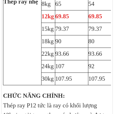
Thép ray nhẹ
8kg
65
54
12kg
69.85
69.85
15kg
79.37
79.37
18kg
90
80
22kg
93.66
93.66
24kg
107
92
30kg
107.95
107.95
CHỨC NĂNG CHÍNH:
Thép ray P12 tức là ray có khối lượng