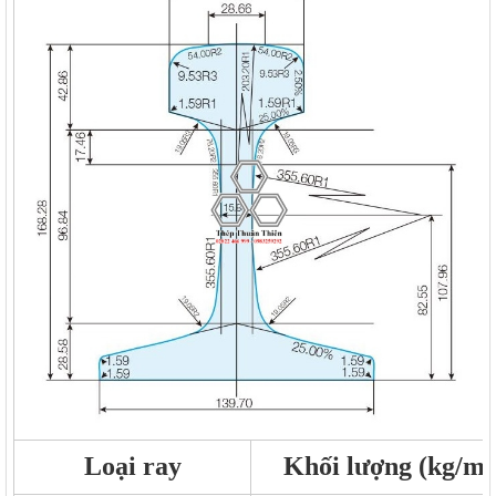
Loại ray
Khối lượng (kg/m)