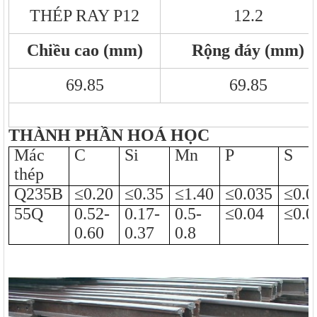
THÉP RAY P12
12.2
Chiều cao (mm)
Rộng đáy (mm)
69.85
69.85
THÀNH PHẦN HOÁ HỌC
Mác
C
Si
Mn
P
S
thép
Q235B
≤0.20
≤0.35
≤1.40
≤0.035
≤0.0
55Q
0.52-
0.17-
0.5-
≤0.04
≤0.0
0.60
0.37
0.8