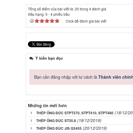
Tổng số điểm của bài viết là: 20 trong 4 đánh giá
Xếp hạng:
5
-
4
phiếu bầu
Click để đánh giá bài viết
Ý kiến bạn đọc
Bạn cần đăng nhập với tư cách là
Thành viên chín
Những tin mới hơn
(18/12/20
THÉP ỐNG ĐÚC STPT370, STPT410, STPT480
(18/12/2019)
THÉP ỐNG ĐÚC ST35.8
(20/12/2019)
THÉP ỐNG ĐÚC JIS G3455