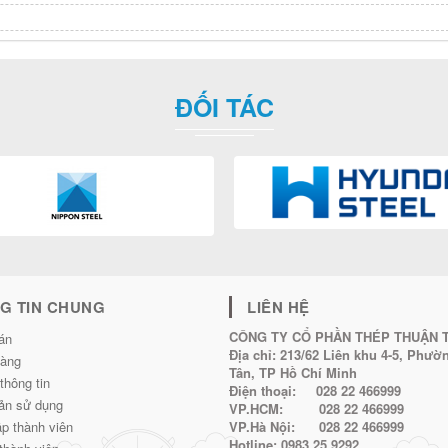
ĐỐI TÁC
G TIN CHUNG
LIÊN HỆ
CÔNG TY CỔ PHẦN THÉP THUẬN 
án
Địa chỉ:
213/62 Liên khu 4-5, Phư
hàng
Tân, TP Hồ Chí Minh
thông tin
Điện thoại:
028 22 466999
ản sử dụng
VP.HCM:
028 22 466999
p thành viên
VP.Hà Nội:
028 22 466999
Hotline:
0983 25 9292