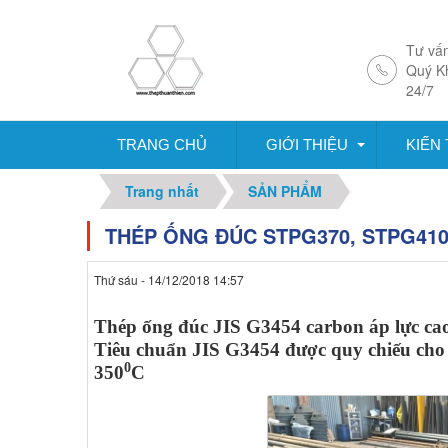
Tư vấn
Quý K
24/7
TRANG CHỦ
GIỚI THIỆU
KIẾN
Trang nhất
SẢN PHẨM
THÉP ỐNG ĐÚC STPG370, STPG41
Thứ sáu - 14/12/2018 14:57
Thép ống đúc JIS G3454 carbon áp lực cao
Tiêu chuẩn JIS G3454 được quy chiếu cho s
0
350
C