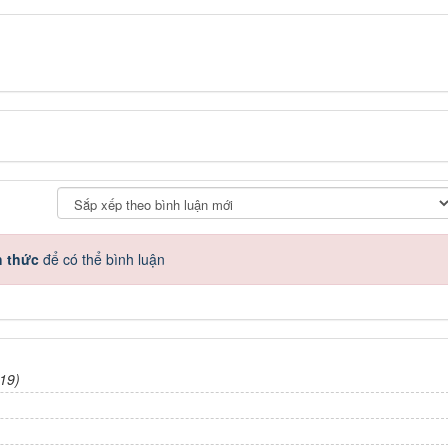
h thức
để có thể bình luận
19)