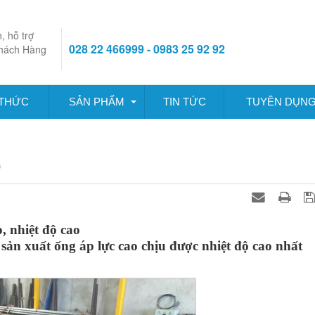
, hỗ trợ
028 22 466999 - 0983 25 92 92
hách Hàng
 THỨC
SẢN PHẨM
TIN TỨC
TUYỀN DỤN
0
, nhiệt độ cao
ản xuất ống áp lực cao chịu được nhiệt độ cao nhất