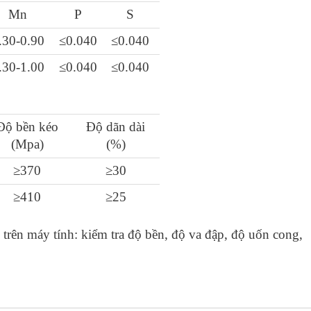
Mn
P
S
.30-0.90
≤0.040
≤0.040
.30-1.00
≤0.040
≤0.040
Độ bền kéo
Độ dãn dài
(Mpa)
(%)
≥370
≥30
≥410
≥25
 trên máy tính: kiểm tra độ bền, độ va đập, độ uốn cong,