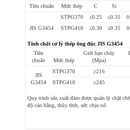
Tiêu chuẩn
Mức thép
C
Si
STPG370
≤0.25
≤0.35
0
JIS G3454
STPG410
≤0.30
≤0.35
0
Tính chất cơ lý thép ống đúc JIS G3454
Tiêu
Giới hạn chảy
chuẩn
Mức thép
(Mpa)
STPG370
≥216
JIS
G3454
STPG410
≥245
Quy trình sản xuất đảm được quản lý chặt chẽ
độ cán bằng, thủy tĩnh, sức chịu nổ