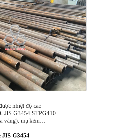
 được nhiệt độ cao
0, JIS G3454 STPG410
(da vàng), mạ kẽm…
c JIS G3454