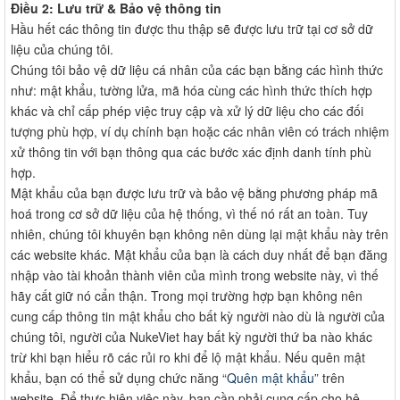
Điều 2: Lưu trữ & Bảo vệ thông tin
Hầu hết các thông tin được thu thập sẽ được lưu trữ tại cơ sở dữ
liệu của chúng tôi.
Chúng tôi bảo vệ dữ liệu cá nhân của các bạn bằng các hình thức
như: mật khẩu, tường lửa, mã hóa cùng các hình thức thích hợp
khác và chỉ cấp phép việc truy cập và xử lý dữ liệu cho các đối
tượng phù hợp, ví dụ chính bạn hoặc các nhân viên có trách nhiệm
xử thông tin với bạn thông qua các bước xác định danh tính phù
hợp.
Mật khẩu của bạn được lưu trữ và bảo vệ bằng phương pháp mã
hoá trong cơ sở dữ liệu của hệ thống, vì thế nó rất an toàn. Tuy
nhiên, chúng tôi khuyên bạn không nên dùng lại mật khẩu này trên
các website khác. Mật khẩu của bạn là cách duy nhất để bạn đăng
nhập vào tài khoản thành viên của mình trong website này, vì thế
hãy cất giữ nó cẩn thận. Trong mọi trường hợp bạn không nên
cung cấp thông tin mật khẩu cho bất kỳ người nào dù là người của
chúng tôi, người của NukeViet hay bất kỳ người thứ ba nào khác
trừ khi bạn hiểu rõ các rủi ro khi để lộ mật khẩu. Nếu quên mật
khẩu, bạn có thể sử dụng chức năng “
Quên mật khẩu
” trên
website. Để thực hiện việc này, bạn cần phải cung cấp cho hệ