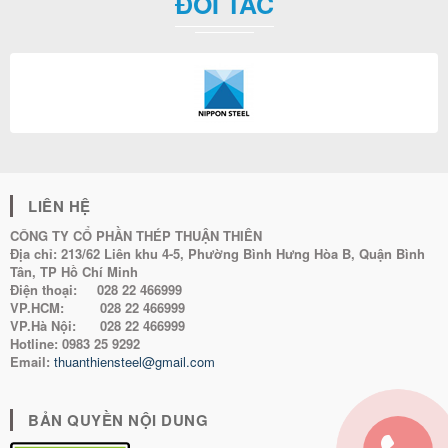
ĐỐI TÁC
LIÊN HỆ
CÔNG TY CỔ PHẦN THÉP THUẬN THIÊN
Địa chỉ:
213/62 Liên khu 4-5, Phường Bình Hưng Hòa B, Quận Bình
Tân, TP Hồ Chí Minh
Điện thoại:
028 22 466999
VP.HCM:
028 22 466999
VP.Hà Nội:
028 22 466999
Hotline:
0983 25 9292
Email:
thuanthiensteel@gmail.com
BẢN QUYỀN NỘI DUNG