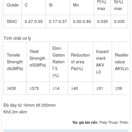
P(%)
S(%)
Grade
C
Si
Mn
max
max
S50C
0.47-0.55
0.17-0.37
0.50-0.80
0.035
0.035
Tính chất cơ lý
Elon-
Yield
Impact
Tensile
Gation
Reduction
Resilient
Strength
merit
Strength
Ration
of area
value
σS(MPa)
AKV
σb(MPa)
Î´5
Psi(%)
AKV(J/c
(J)
(%)
≥630
≥375
≥14
≥40
≥31
≥39
Độ dày từ 16mm tới 200mm
Khổ 2m x6m
Tác giả bài viết:
Thép Thuận Thiên