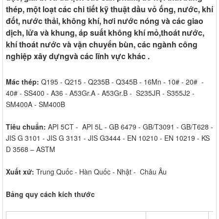
thép, một loạt các chi tiết kỹ thuật dầu vỏ ống, nước, khí
đốt, nước thải, không khí, hơi nước nóng và các giao
dịch, lửa và khung, áp suất không khí mỏ,thoát nước,
khí thoát nước và vận chuyển bùn, các ngành công
nghiệp xây dựngvà các lĩnh vực khác .
Mác thép:
Q195 - Q215 - Q235B - Q345B - 16Mn - 10# - 20# -
40# - SS400 - A36 - A53Gr.A - A53Gr.B - S235JR - S355J2 -
SM400A - SM400B
Tiêu chuẩn:
API 5CT - API 5L - GB 6479 - GB/T3091 - GB/T628 -
JIS G 3101 - JIS G 3131 - JIS G3444 - EN 10210 - EN 10219 - KS
D 3568 – ASTM
Xuất xứ:
Trung Quốc - Hàn Quốc - Nhật - Châu Âu
Bảng quy cách kích thước