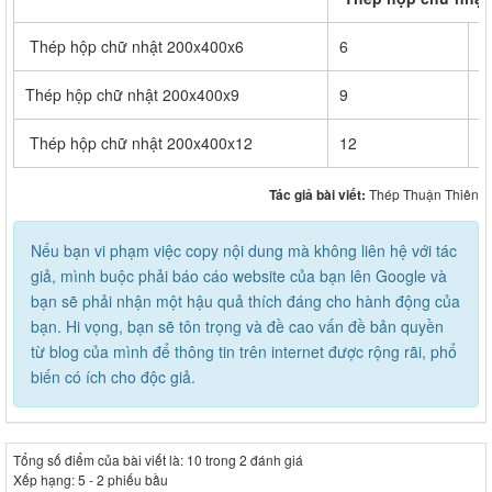
Thép hộp chữ nhật 200x400x6
6
5
Thép hộp chữ nhật 200x400x9
9
8
Thép hộp chữ nhật 200x400x12
12
1
Tác giả bài viết:
Thép Thuận Thiên
Nếu bạn vi phạm việc copy nội dung mà không liên hệ với tác
giả, mình buộc phải báo cáo website của bạn lên Google và
bạn sẽ phải nhận một hậu quả thích đáng cho hành động của
bạn. Hi vọng, bạn sẽ tôn trọng và đề cao vấn đề bản quyền
từ blog của mình để thông tin trên internet được rộng rãi, phổ
biến có ích cho độc giả.
Tổng số điểm của bài viết là: 10 trong 2 đánh giá
Xếp hạng:
5
-
2
phiếu bầu