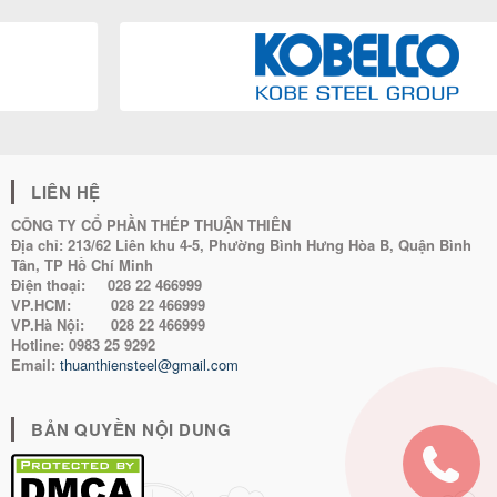
LIÊN HỆ
CÔNG TY CỔ PHẦN THÉP THUẬN THIÊN
Địa chỉ:
213/62 Liên khu 4-5, Phường Bình Hưng Hòa B, Quận Bình
Tân, TP Hồ Chí Minh
Điện thoại:
028 22 466999
VP.HCM:
028 22 466999
VP.Hà Nội:
028 22 466999
Hotline:
0983 25 9292
Email:
thuanthiensteel@gmail.com
BẢN QUYỀN NỘI DUNG