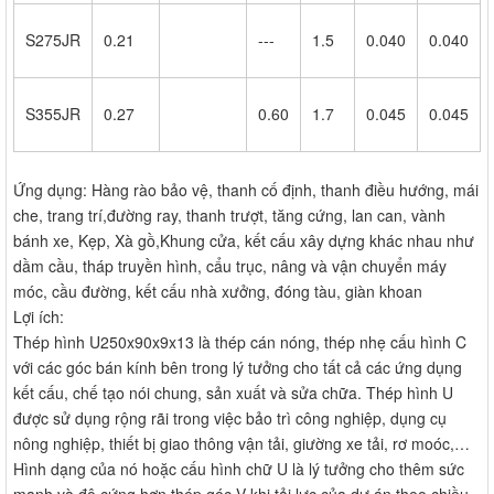
S275JR
0.21
---
1.5
0.040
0.040
S355JR
0.27
0.60
1.7
0.045
0.045
Ứng dụng: Hàng rào bảo vệ, thanh cố định, thanh điều hướng, mái
che, trang trí,đường ray, thanh trượt, tăng cứng, lan can, vành
bánh xe, Kẹp, Xà gồ,Khung cửa, kết cấu xây dựng khác nhau như
dầm cầu, tháp truyền hình, cẩu trục, nâng và vận chuyển máy
móc, cầu đường, kết cấu nhà xưởng, đóng tàu, giàn khoan
Lợi ích:
Thép hình U250x90x9x13 là thép cán nóng, thép nhẹ cấu hình C
với các góc bán kính bên trong lý tưởng cho tất cả các ứng dụng
kết cấu, chế tạo nói chung, sản xuất và sửa chữa. Thép hình U
được sử dụng rộng rãi trong việc bảo trì công nghiệp, dụng cụ
nông nghiệp, thiết bị giao thông vận tải, giường xe tải, rơ moóc,…
Hình dạng của nó hoặc cấu hình chữ U là lý tưởng cho thêm sức