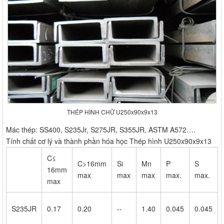
THÉP HÌNH CHỮ U250x90x9x13
Mác thép: SS400, S235Jr, S275JR, S355JR, ASTM A572….
Tính chất cơ lý và thành phần hóa học Thép hình U250x90x9x13
C≤
C>16mm
Si
Mn
P
S
16mm
max
max
max
max.
max.
max
S235JR
0.17
0.20
--
1.40
0.045
0.045