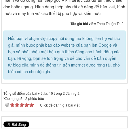
mạnh và độ cứng hơn thép góc V khi tải lực của dự án theo chiều
dọc hoặc ngang. Hình dạng thép này rất dễ dàng để hàn, cắt, hình
thức và máy tính với các thiết bị phù hợp và kiến ​​thức.
Tác giả bài viết:
Thép Thuận Thiên
Nếu bạn vi phạm việc copy nội dung mà không liên hệ với tác
giả, mình buộc phải báo cáo website của bạn lên Google và
bạn sẽ phải nhận một hậu quả thích đáng cho hành động của
bạn. Hi vọng, bạn sẽ tôn trọng và đề cao vấn đề bản quyền
từ blog của mình để thông tin trên internet được rộng rãi, phổ
biến có ích cho độc giả.
Tổng số điểm của bài viết là: 10 trong 2 đánh giá
Xếp hạng:
5
-
2
phiếu bầu
Click để đánh giá bài viết