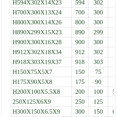
H594X302X14X23
594
302
1
H700X300X13X24
700
300
1
H800X300X14X26
800
300
1
H890X299X15X23
890
299
1
H900X300X16X28
900
300
1
H912X302X18X34
912
302
1
H918X303X19X37
918
303
1
H150X75X5X7
150
75
H175X90X5X8
175
90
H200X100X5.5X8
200
100
5
250X125X6X9
250
125
H300X150X6.5X9
300
150
6