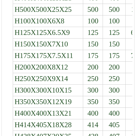
H500X500X25X25
500
500
2
H100X100X6X8
100
100
H125X125X6.5X9
125
125
6
H150X150X7X10
150
150
H175X175X7.5X11
175
175
7
H200X200X8X12
200
200
H250X250X9X14
250
250
H300X300X10X15
300
300
1
H350X350X12X19
350
350
1
H400X400X13X21
400
400
1
H414X405X18X28
414
405
1