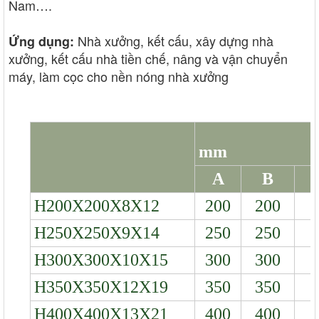
Nam….
Nhà xưởng, kết cấu, xây dựng nhà
Ứng dụng:
xưởng, kết cấu nhà tiền chế, nâng và vận chuyển
máy, làm cọc cho nền nóng nhà xưởng
mm
A
B
t
H200X200X8X12
200
200
H250X250X9X14
250
250
H300X300X10X15
300
300
1
H350X350X12X19
350
350
1
H400X400X13X21
400
400
1