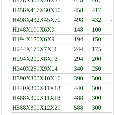
H428X407X20X35
428
407
2
H458X417X30X50
458
417
3
H498X432X45X70
498
432
4
H148X100X6X9
148
100
H194X150X6X9
194
150
H244X175X7X11
244
175
H294X200X8X12
294
200
H340X250X9X14
340
250
H390X300X10X16
390
300
1
H440X300X11X18
440
300
1
H488X300X11X18
488
300
1
H588X300X12X20
588
300
1