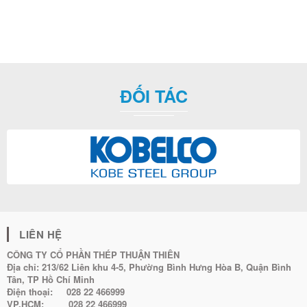
ĐỐI TÁC
LIÊN HỆ
CÔNG TY CỔ PHẦN THÉP THUẬN THIÊN
Địa chỉ:
213/62 Liên khu 4-5, Phường Bình Hưng Hòa B, Quận Bình
Tân, TP Hồ Chí Minh
Điện thoại:
028 22 466999
VP.HCM:
028 22 466999